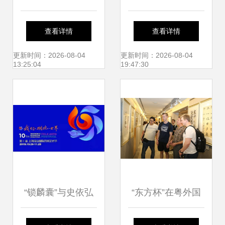
Enclustra闪耀亮相
开展文化惠民活动
查看详情
查看详情
2024医用内窥镜技
搭建文化艺术交流
更新时间：2026-08-04
更新时间：2026-08-04
13:25:04
19:47:30
术发展大会
新平台
“锁麟囊”与史依弘
“东方杯”在粤外国
携手三场演出 伟长
人汉字书法大赛颁