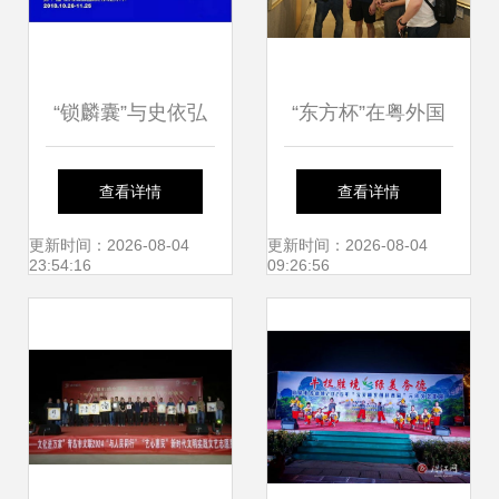
“锁麟囊”与史依弘
“东方杯”在粤外国
携手三场演出 伟长
人汉字书法大赛颁
查看详情
查看详情
楼文化盛宴即将开
奖典礼在深圳成功
更新时间：2026-08-04
更新时间：2026-08-04
23:54:16
09:26:56
启
举办