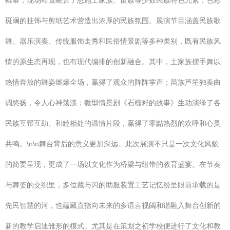
帷幕，现场布置融合了恩施土家族、苗族等少数民族特色元素，色彩
斑斓的挂饰与剪纸艺术营造出浓厚的民族氛围。展演节目涵盖民族歌
舞、器乐演奏、传统服饰走秀和民俗情景剧等多种类别，既有民族风
情的原生态再现，也有现代编排的创新融合。其中，土家族摆手舞以
热情奔放的舞姿燃爆全场，赢得了观众的阵阵掌声；苗族芦笙独奏曲
调悠扬，令人心神荡漾；微型情景剧《石榴籽的故事》生动演绎了各
民族互帮互助、和睦相处的温情片段，赢得了零點热烈的欢呼和心灵
共鸣。\n\n舞台背后的意义更加深远。此次展演不只是一次文化风貌
的简要呈现，更成了一场以文化作为桥梁与纽带的教育盛宴。在节奏
与舞姿的交织里，多位藏与闪的助服装置工艺记忆纷呈眼前承载的是
先民智慧的河，也蕴藏直指向未来的多语言视阈和谐融入舞台创新的
新的教学启迪雏形的模式。尤其是在策划之初学校便进行了文化和教