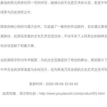
健豪放的西北风骨在同一空间对话，碰撞出的不仅是艺术的火花，更是中
学境界与历史情怀之中。
术团体的精心组织与通力合作。它超越了一般性的作品陈列，旨在通过展
发展路径。此类高质量的文化艺术交流活动，不仅丰富了人民群众的精神
文化自信贡献了积极力量。
专业的展陈空间与学术氛围，为此次交流展提供了绝佳的舞台。展览吸引
了中华文化的深厚底蕴与永恒活力，也为两省乃至全国的文化艺术交流书
更新时间：2026-08-06 15:44:43
如若转载，请注明出处：http://www.youyilaoshi.com/product/91.html