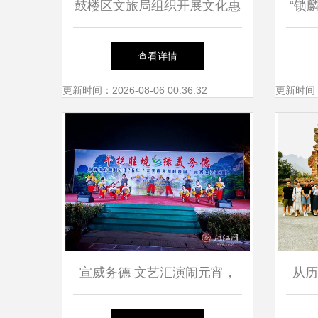
鼓楼区文旅局组织开展文化惠
“锁
民活动 搭建文化艺术交流新
出 
查看详情
平台
更新时间：2026-08-06 00:36:32
更新时间：20
宣威务德 文艺汇演闹元宵，
从历
花灯非遗唱不停
忙罢