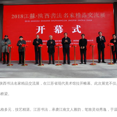
苏·陕西书法名家精品交流展，在江苏省现代美术馆拉开帷幕。此次展览不
的桥梁。
风格多元，技艺精湛。江苏书法，承袭江南文人雅韵，笔致灵动秀逸，于