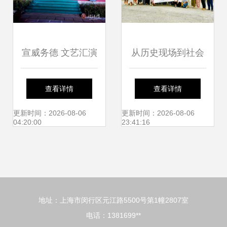
宣威务德 文艺汇演
从历史现场到社会
闹元宵，花灯非遗
现场 关中忙罢艺术
查看详情
查看详情
唱不停
节的实践转向与交
更新时间：2026-08-06
更新时间：2026-08-06
04:20:00
23:41:16
流启示
地址：上海市闵行区元江路5500号第1幢2807室
电话：1381699**