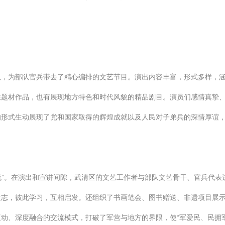
队，为部队官兵带去了精心编排的文艺节目。演出内容丰富，形式多样，
旅题材作品，也有展现地方特色和时代风貌的精品剧目。演员们感情真挚
的形式生动展现了党和国家取得的辉煌成就以及人民对子弟兵的深情厚谊
交流”。在演出和宣讲间隙，武清区的文艺工作者与部队文艺骨干、官兵代
意志，彼此学习，互相启发。还组织了书画笔会、图书赠送、非遗项目展
动、深度融合的交流模式，打破了军营与地方的界限，使“军爱民、民拥